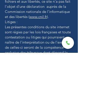
fichiers et aux libertés, ce site n'a pas fait
l'objet d'une déclaration auprès de la
Commission nationale de l'informatique
et des libertés (
www.cnil.fr
).
Litiges :
Les présentes conditions du site internet
sont régies par les lois françaises et toute
contestation ou litiges qui pourraient
naître de l'interprétation ou de l'exécution
de celles-ci seront de la compétence
exclusive des tribunaux dont dépend le
siège social de la société. La langue de
référence, pour le règlement de
contentieux éventuels, est le français.
Données personnelles :
De manière générale, vous n’êtes pas tenu
de nous communiquer vos données
personnelles lorsque vous visitez notre site
Internet.
Cependant, ce principe comporte
certaines exceptions. En effet, pour
certains services proposés par notre site,